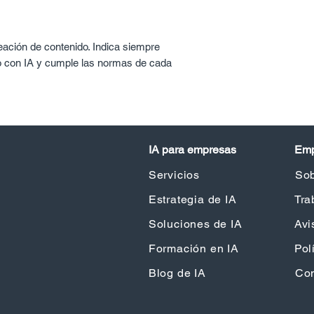
eación de contenido. Indica siempre
o con IA y cumple las normas de cada
IA para empresas
Emp
Servicios
Sob
Estrategia de IA
Tra
Soluciones de IA
Avi
Formación en IA
Pol
Blog de IA
Con