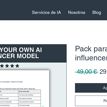
Servicios de IA
Nosotros
Blog
Pack par
influence
Pre
 49,00 € 
29
Ag
R