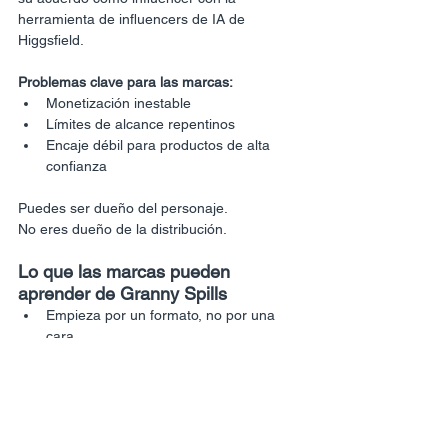
herramienta de influencers de IA de 
Higgsfield.
Problemas clave para las marcas:
Monetización inestable
Límites de alcance repentinos
Encaje débil para productos de alta 
confianza
Puedes ser dueño del personaje.
No eres dueño de la distribución.
Lo que las marcas pueden 
aprender de Granny Spills
Empieza por un formato, no por una 
cara
Los personajes fracasan sin una 
estructura repetible
Diseña para el reconocimiento en un 
segundo
Los ganchos visuales ganan a la 