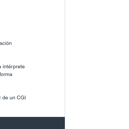
ación 
 intérprete 
forma 
z de un CGI 