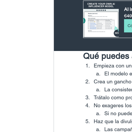
AI 
€49
Có
Qué puedes 
Empieza con un 
El modelo e
Crea un gancho 
La consiste
Trátalo como pr
No exageres los
Si no puede
Haz que la divul
Las campaña